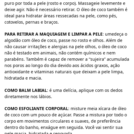
puro por toda a pele (rosto e corpo). Massageie levemente e
deixe agir. Não é necessário retirar. O óleo de coco também é
ideal para hidratar áreas ressecadas na pele, como pés,
cotovelos, pernas e braços.
PARA RETIRAR A MAQUIAGEM E LIMPAR A PELE
: umedeça o
algodão com óleo de coco, passe no rosto e olhos. Além de
não causar irritações e alergias na pele olhos, o óleo de coco
não é testado em animais, não contém químicos e nem
parabéns. Também é capaz de remover a “sujeira” acumulada
nos poros ao longo do dia devido aos ácidos graxos, ação
antioxidante e vitaminas naturais que deixam a pele limpa,
hidratada e macia.
COMO BALM LABIAL
: é uma delícia, aplique com os dedos
diretamente nos lábios.
COMO ESFOLIANTE CORPORAL
: misture meia xícara de óleo
de coco com um pouco de açúcar. Passe a mistura por todo o
corpo em movimentos circulares e suaves, de preferência
dentro do banho, enxágue em seguida. Você vai sentir sua
pele macia, hidratada e renovada.