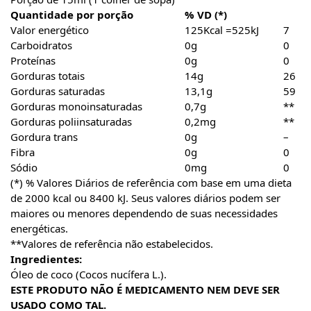
Quantidade por porção
% VD (*)
Valor energético
125Kcal =525kJ
7
Carboidratos
0g
0
Proteínas
0g
0
Gorduras totais
14g
26
Gorduras saturadas
13,1g
59
Gorduras monoinsaturadas
0,7g
**
Gorduras poliinsaturadas
0,2mg
**
Gordura trans
0g
–
Fibra
0g
0
Sódio
0mg
0
(*) % Valores Diários de referência com base em uma dieta
de 2000 kcal ou 8400 kJ. Seus valores diários podem ser
maiores ou menores dependendo de suas necessidades
energéticas.
**Valores de referência não estabelecidos.
Ingredientes:
Óleo de coco (Cocos nucífera L.).
ESTE PRODUTO NÃO É MEDICAMENTO NEM DEVE SER
USADO COMO TAL.